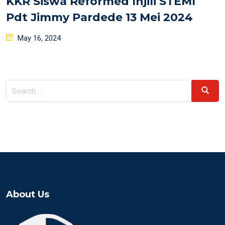
KKR Siswa Reformed Injili STEMI
Pdt Jimmy Pardede 13 Mei 2024
Posted
May 16, 2024
on
Search
Search
for:
About Us