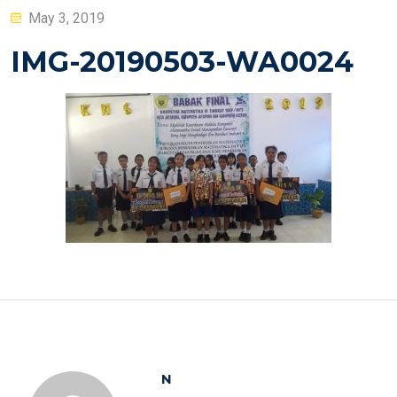
Posted
May 3, 2019
on
IMG-20190503-WA0024
N