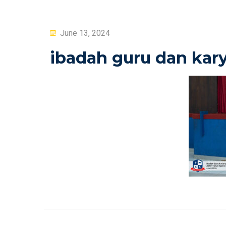
Posted
June 13, 2024
on
ibadah guru dan kary