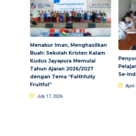
Menabur Iman, Menghasilkan
Buah: Sekolah Kristen Kalam
Penyu
Kudus Jayapura Memulai
Pelaja
Tahun Ajaran 2026/2027
Se-Ind
dengan Tema “Faithfully
Fruitful”
Poste
April
on
Posted
July 17, 2026
on