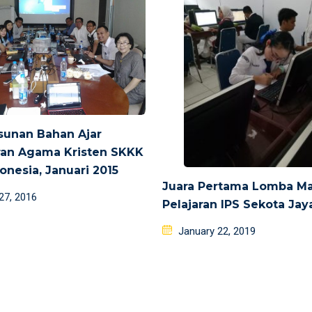
sunan Bahan Ajar
ran Agama Kristen SKKK
onesia, Januari 2015
Juara Pertama Lomba M
d
 27, 2016
Pelajaran IPS Sekota Jay
Posted
January 22, 2019
on