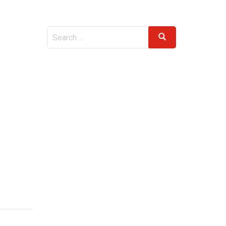
Search
Search
for: