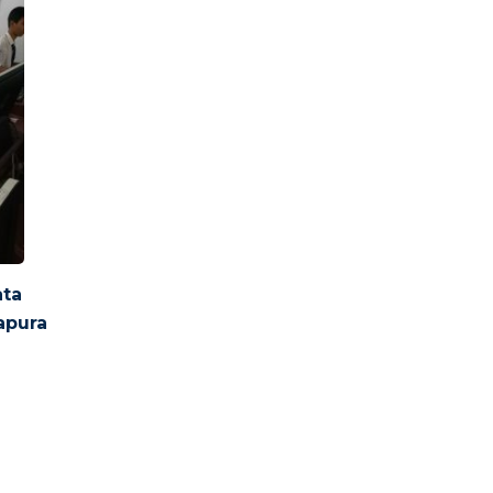
ata
apura