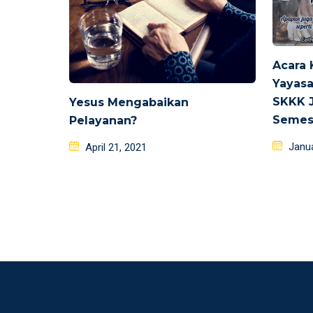
Acara
Yayasa
SKKK 
Yesus Mengabaikan
Semes
Pelayanan?
Poste
Posted
Janua
April 21, 2021
on
on