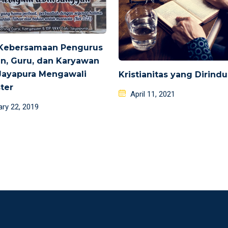
 Kebersamaan Pengurus
n, Guru, dan Karyawan
Jayapura Mengawali
Kristianitas yang Dirind
ter
Posted
April 11, 2021
d
on
ry 22, 2019