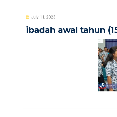
Posted
July 11, 2023
on
ibadah awal tahun (15