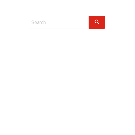
Search
Search
for: