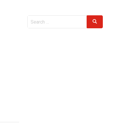
Search
Search
for: