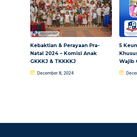
Kebaktian & Perayaan Pra-
5 Keun
Natal 2024 – Komisi Anak
Khusu
GKKKJ & TKKKKJ
Wajib
Posted
Poste
December 8, 2024
Dece
on
on