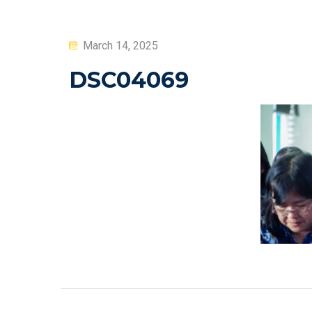
Posted
March 14, 2025
on
DSC04069