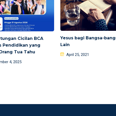
Yesus bagi Bangsa-bang
tungan Cicilan BCA
Lain
s Pendidikan yang
 Orang Tua Tahu
Posted
April 25, 2021
on
d
mber 4, 2025