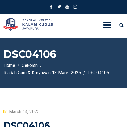
DSC04106
Home
Sekolah
Ibadah Guru & Karyawan 13 Maret 2025
DSC04106
Posted
March 14, 2025
on
DSC04106