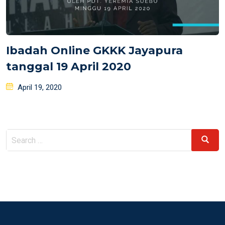
Ibadah Online GKKK Jayapura
tanggal 19 April 2020
Posted
April 19, 2020
on
Search
Search
for: