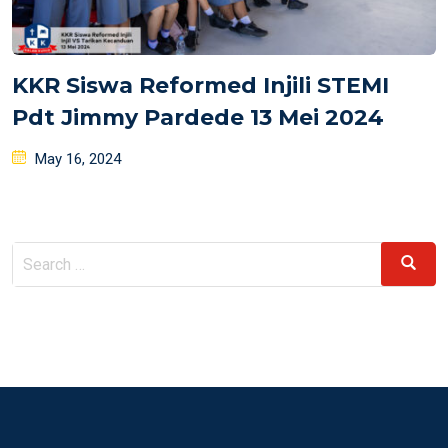
KKR Siswa Reformed Injili STEMI
Pdt Jimmy Pardede 13 Mei 2024
Posted
May 16, 2024
on
Search
Search
for: