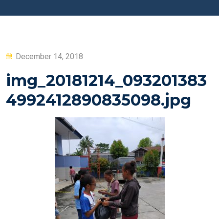
Posted
December 14, 2018
on
img_20181214_093201383
4992412890835098.jpg