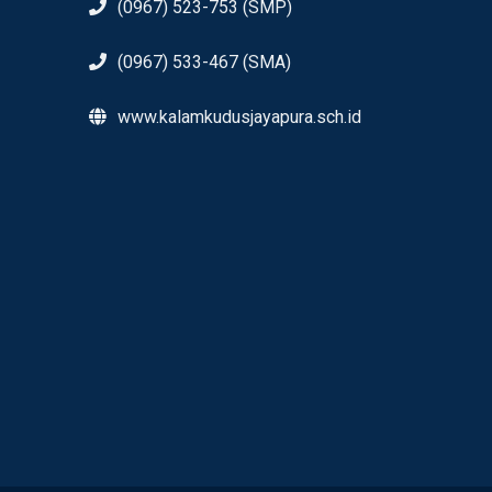
(0967) 523-753 (SMP)
(0967) 533-467 (SMA)
www.kalamkudusjayapura.sch.id