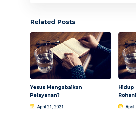
Related Posts
Yesus Mengabaikan
Hidup
Pelayanan?
Rohan
Posted
Poste
April 21, 2021
April
on
on