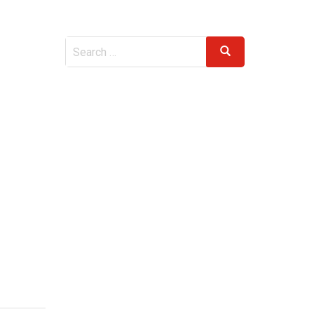
Search
Search
for:
g