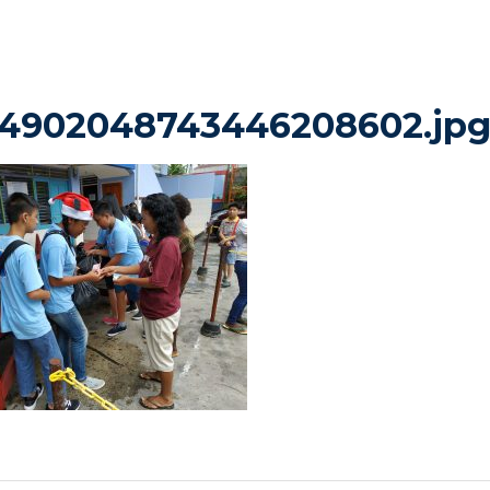
24902048743446208602.jp