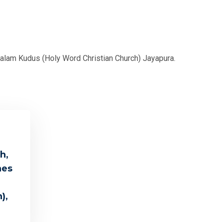
Kalam Kudus (Holy Word Christian Church) Jayapura.
h,
nes
),