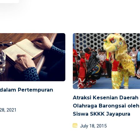
 dalam Pertempuran
Atraksi Kesenian Daerah
i
Olahraga Barongsai oleh
d
 28, 2021
Siswa SKKK Jayapura
Posted
July 18, 2015
on