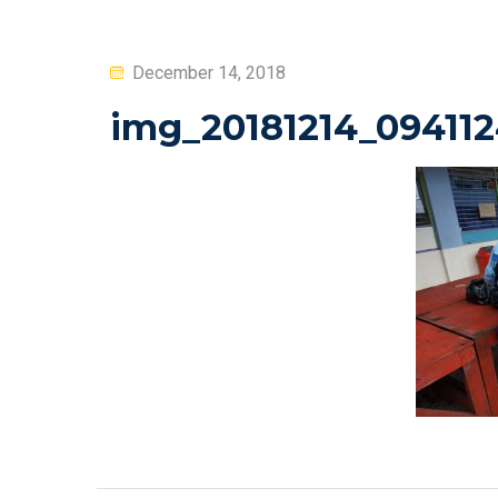
Posted
December 14, 2018
on
img_20181214_09411