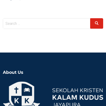
on
Search
Search
for:
About Us