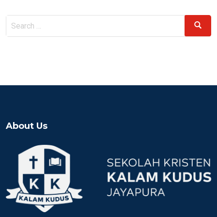
Search
Search
for:
About Us