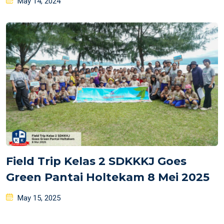
May 14, 2024
on
Field Trip Kelas 2 SDKKKJ Goes
Green Pantai Holtekam 8 Mei 2025
Posted
May 15, 2025
on