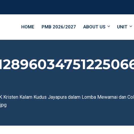
HOME
PMB 2026/2027
ABOUT US
UNIT
71289603475122506
K Kristen Kalam Kudus Jayapura dalam Lomba Mewarnai dan Col
jpg