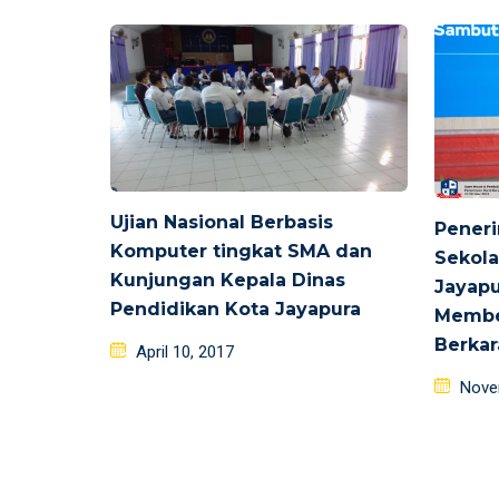
Ujian Nasional Berbasis
Pener
Komputer tingkat SMA dan
Sekola
Kunjungan Kepala Dinas
Jayapu
Pendidikan Kota Jayapura
Membe
Berkar
Posted
April 10, 2017
on
Poste
Nove
on