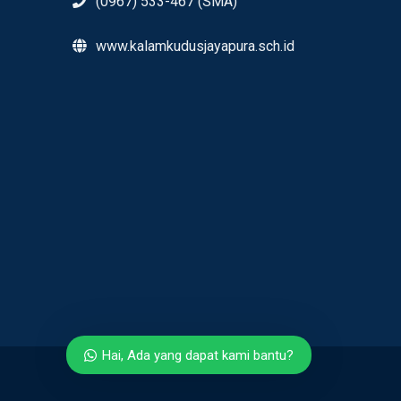
(0967) 533-467 (SMA)
www.kalamkudusjayapura.sch.id
Hai, Ada yang dapat kami bantu?