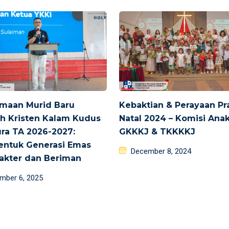
imaan Murid Baru
Kebaktian & Perayaan Pr
h Kristen Kalam Kudus
Natal 2024 – Komisi Ana
ra TA 2026-2027:
GKKKJ & TKKKKJ
ntuk Generasi Emas
Posted
December 8, 2024
akter dan Beriman
on
d
mber 6, 2025