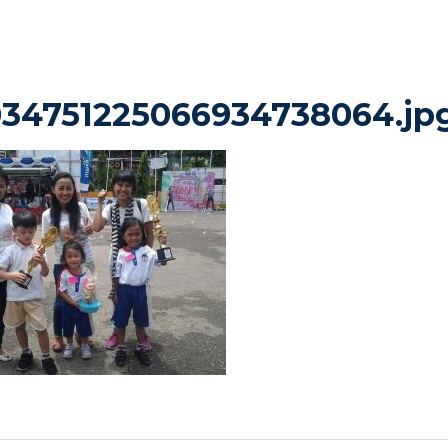
034751225066934738064.jp