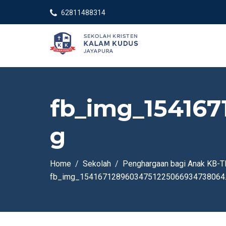
62811488314
fb_img_15416
g
Home
Sekolah
Penghargaan bagi Anak KB-T
fb_img_15416712896034751225066934738064.