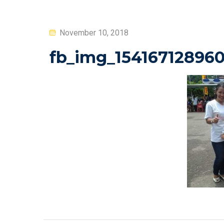
Posted
November 10, 2018
on
fb_img_15416712896