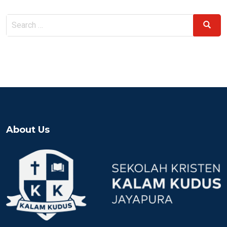
Search
Search
for:
About Us