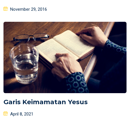
Posted
November 29, 2016
on
Garis Keimamatan Yesus
Posted
April 8, 2021
on