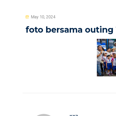
Posted
May 10, 2024
on
foto bersama outing 