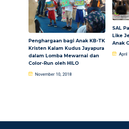
SAL Pa
Like J
Penghargaan bagi Anak KB-TK
Anak G
Kristen Kalam Kudus Jayapura
Poste
April
dalam Lomba Mewarnai dan
on
Color-Run oleh HILO
Posted
November 10, 2018
on