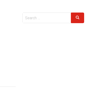
Search
Search
for: