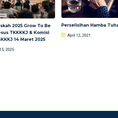
Perselisihan Hamba Tuh
skah 2025 Grow To Be
esus TKKKKJ & Komisi
Posted
April 12, 2021
KKKJ 14 Maret 2025
on
d
 15, 2025