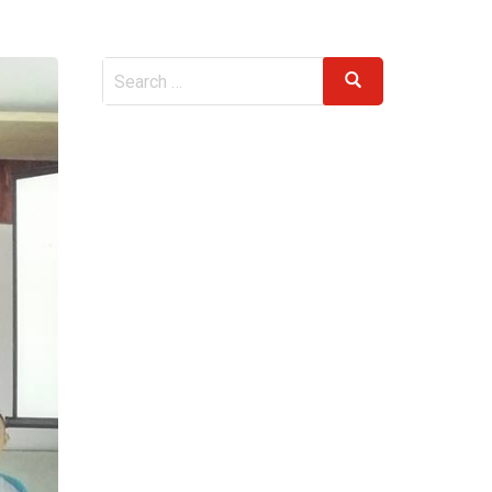
Search
Search
for: