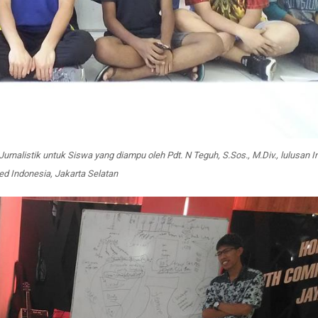
nalistik untuk Siswa yang diampu oleh Pdt. N Teguh, S.Sos., M.Div., lulusan In
med Indonesia, Jakarta Selatan