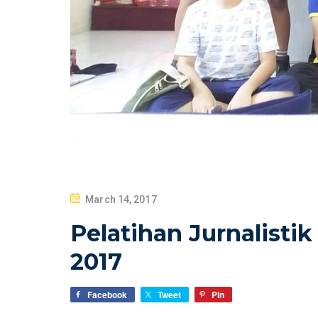
P
March 14, 2017
O
Pelatihan Jurnalistik
S
T
2017
E
D
Facebook
Tweet
Pin
O