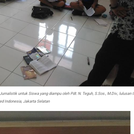
nalistik untuk Siswa yang diampu oleh Pdt. N. Teguh, S.Sos., M.Div., lulusan In
med Indonesia, Jakarta Selatan