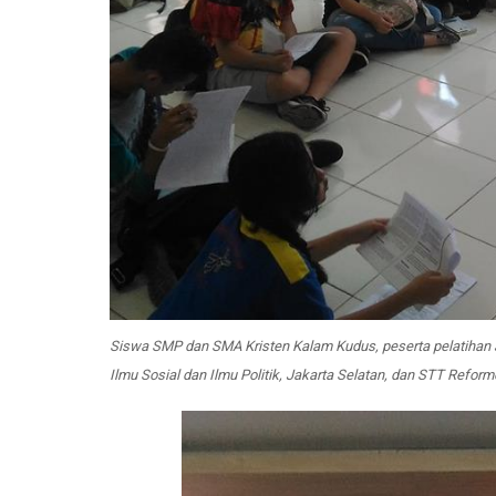
Siswa SMP dan SMA Kristen Kalam Kudus, peserta pelatihan Jur
Ilmu Sosial dan Ilmu Politik, Jakarta Selatan, dan STT Refor