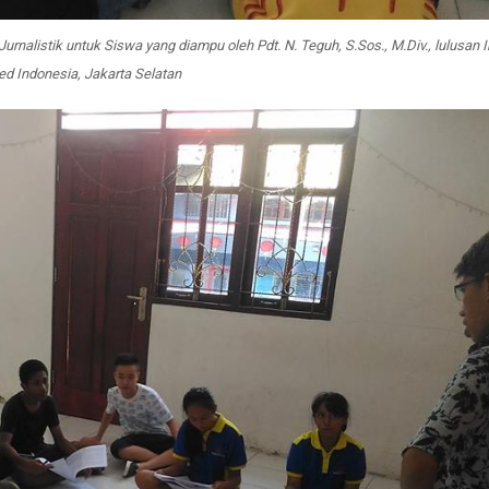
nalistik untuk Siswa yang diampu oleh Pdt. N. Teguh, S.Sos., M.Div., lulusan In
med Indonesia, Jakarta Selatan