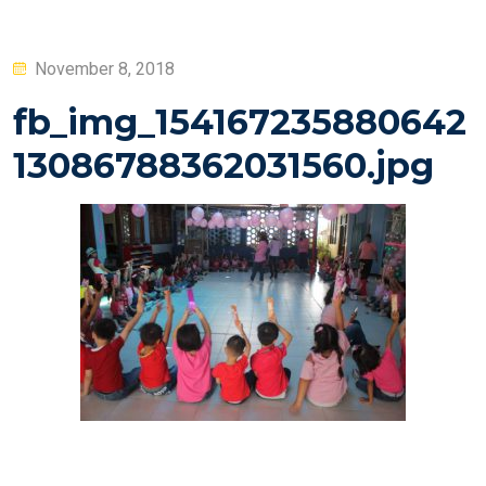
Posted
November 8, 2018
on
fb_img_154167235880642
13086788362031560.jpg