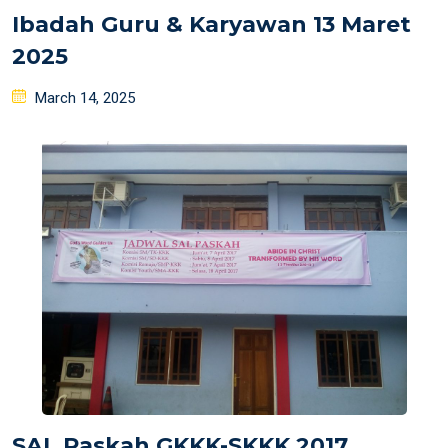
Ibadah Guru & Karyawan 13 Maret
2025
Posted
March 14, 2025
on
SAL Paskah GKKK-SKKK 2017