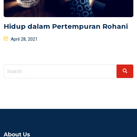
Hidup dalam Pertempuran Rohani
Posted
April 28, 2021
on
Search
Search
for:
About Us