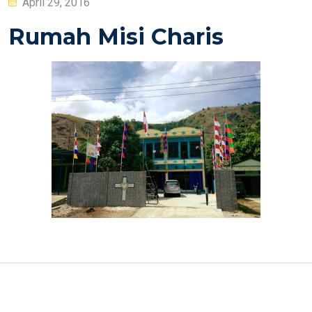
Posted
April 29, 2016
on
Rumah Misi Charis