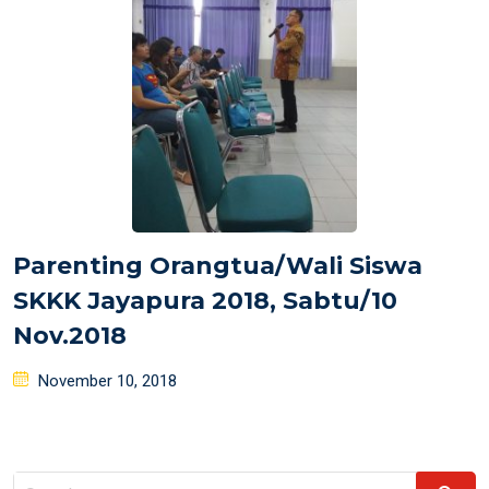
Parenting Orangtua/Wali Siswa
SKKK Jayapura 2018, Sabtu/10
Nov.2018
Posted
November 10, 2018
on
Search