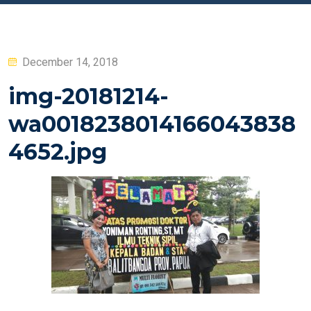
Posted
December 14, 2018
on
img-20181214-
wa0018238014166043838
4652.jpg