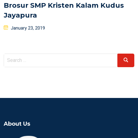
Brosur SMP Kristen Kalam Kudus
Jayapura
Posted
January 23, 2019
on
Search
Search
for:
About Us