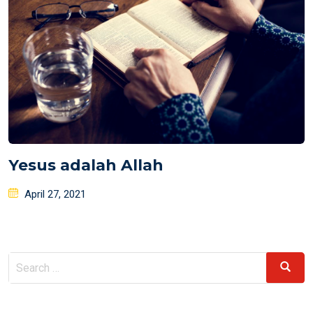
Yesus adalah Allah
Posted
April 27, 2021
on
Search
Search
for: