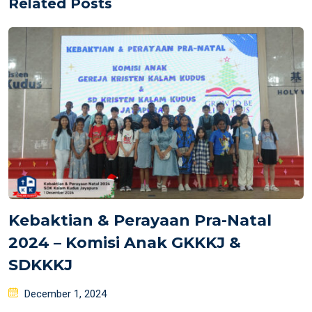
Related Posts
Kebaktian & Perayaan Pra-Natal
2024 – Komisi Anak GKKKJ &
SDKKKJ
Posted
December 1, 2024
on