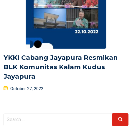
YKKI Cabang Jayapura Resmikan
BLK Komunitas Kalam Kudus
Jayapura
Posted
October 27, 2022
on
Search
Search
for: