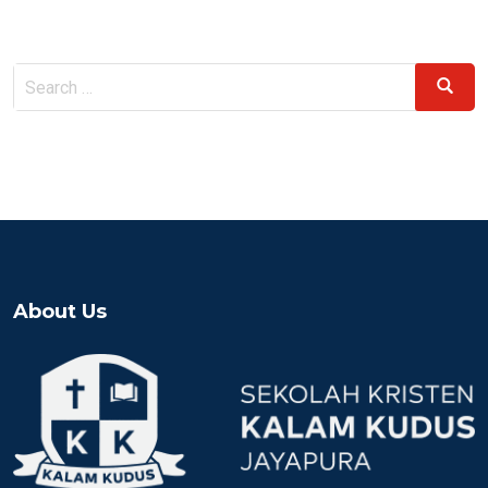
Search
Search
for:
About Us