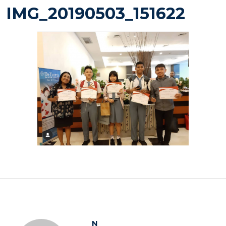
on
IMG_20190503_151622
N