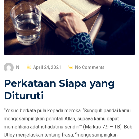
P
N
April 24, 2021
No Comments
O
Perkataan Siapa yang
S
T
Dituruti
E
D
“Yesus berkata pula kepada mereka: ‘Sungguh pandai kamu
O
mengesampingkan perintah Allah, supaya kamu dapat
N
memelihara adat istiadatmu sendiri’” (Markus 7:9 – TB). Bob
Utley menjelaskan tentang frasa, “mengesampingkan