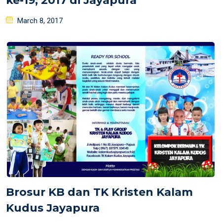
ke-19, 2017 di Jayapura
Posted
March 8, 2017
on
Brosur KB dan TK Kristen Kalam
Kudus Jayapura