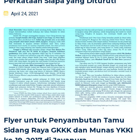
Perkataan Siapa yang Dituruti
Posted
April 24, 2021
on
Flyer untuk Penyambutan Tamu
Sidang Raya GKKK dan Munas YKKI