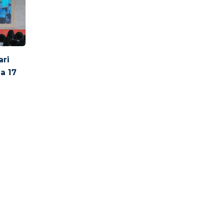
ari
a 17