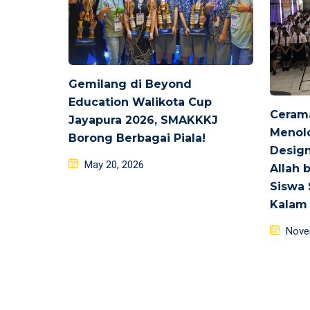
Gemilang di Beyond
Education Walikota Cup
Cerama
Jayapura 2026, SMAKKKJ
Menol
Borong Berbagai Piala!
Design
Posted
May 20, 2026
Allah 
on
Siswa 
Kalam
Poste
Nove
on