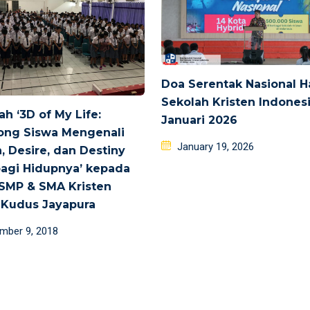
Doa Serentak Nasional H
Sekolah Kristen Indonesi
h ‘3D of My Life:
Januari 2026
ong Siswa Mengenali
Posted
January 19, 2026
, Desire, dan Destiny
on
bagi Hidupnya’ kepada
SMP & SMA Kristen
 Kudus Jayapura
d
mber 9, 2018