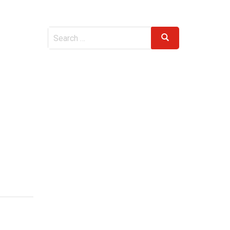
Search
Search
for: