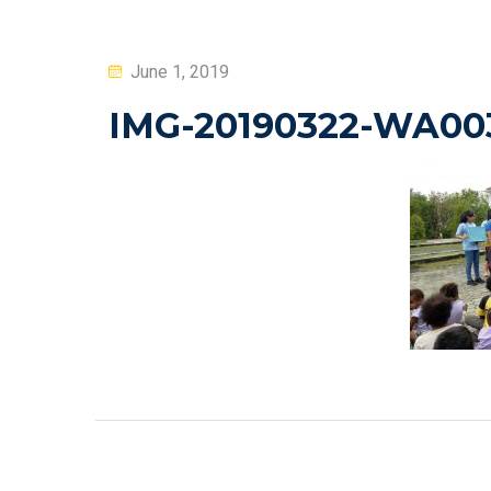
Posted
June 1, 2019
on
IMG-20190322-WA00