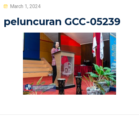
Posted
March 1, 2024
on
peluncuran GCC-05239