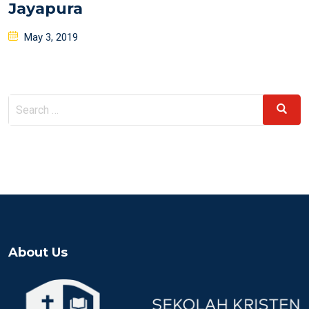
Jayapura
Posted
May 3, 2019
on
Search
Search
for:
About Us