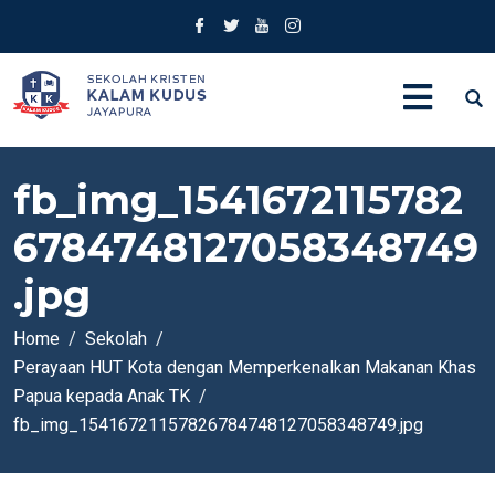
fb_img_1541672115782
6784748127058348749
.jpg
Home
Sekolah
Perayaan HUT Kota dengan Memperkenalkan Makanan Khas
Papua kepada Anak TK
fb_img_15416721157826784748127058348749.jpg