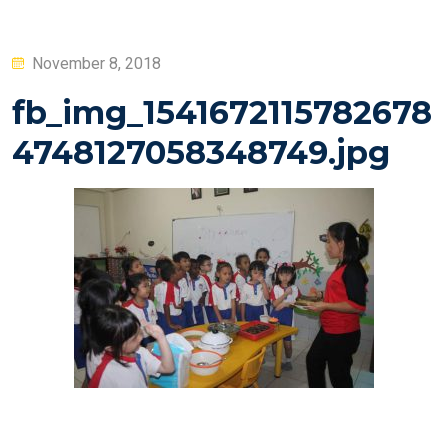
Posted
November 8, 2018
on
fb_img_1541672115782678
4748127058348749.jpg