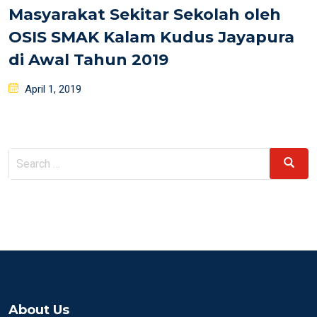
Masyarakat Sekitar Sekolah oleh
OSIS SMAK Kalam Kudus Jayapura
di Awal Tahun 2019
Posted
April 1, 2019
on
Search
Search
for:
About Us