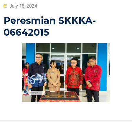
Posted
July 18, 2024
on
Peresmian SKKKA-
06642015