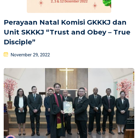
Perayaan Natal Komisi GKKKJ dan
Unit SKKKJ “Trust and Obey – True
Disciple”
Posted
November 29, 2022
on