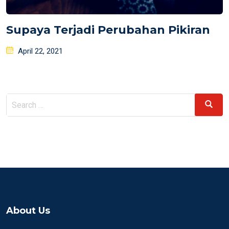
Supaya Terjadi Perubahan Pikiran
Posted
April 22, 2021
on
Search
Search
for:
About Us